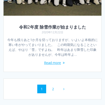
令和2年度 除雪作業が始まりました
2020年12月22日
今年も残りあと1か月を切っておりますが、いよいよ本格的に
寒い冬がやってまいりました。 この時期気になることとい
えば、やはり「雪」ですよね。 昨年はあまり降雪した印象
がありませんが、今年は昨年よ…
Read more
Posts
Page
Page
1
2
navigation