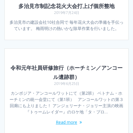
多治見市制記念花火大会打上げ個所整地
2019年7月24日
多治見市の建設会社10社合同で 毎年花火大会の準備を手伝っ
ています。 梅雨明けの熱いかな除草作業を行いました。
令和元年社員研修旅行（ホーチミン／アンコー
ル遺跡群）
2019年6月25日
カンボジア・アンコールワットにて（第2班） ベトナム・ホ
ーチミンの統一会堂にて（第1班） アンコールワットの第３
回廊にも上りました！ アンジェリーナ・ジョリー主演の映画
『トゥームレイダー』のロケ地「タ・プロ…
Read more