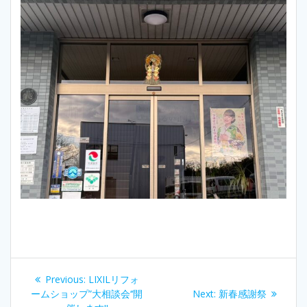
投
Previous
Previous:
LIXILリフォ
稿
post:
Next
ームショップ”大相談会‘‘開
Next:
新春感謝祭