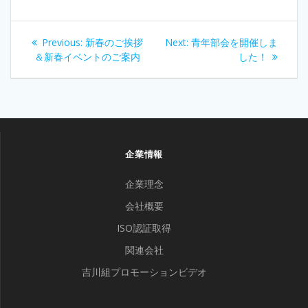
投
Previous
Next
Previous:
新春のご挨拶
Next:
青年部会を開催しま
稿
post:
post:
＆新春イベントのご案内
した！
ナ
ビ
ゲ
企業情報
ー
企業理念
シ
会社概要
ISO認証取得
ョ
関連会社
ン
吉川組プロモーションビデオ